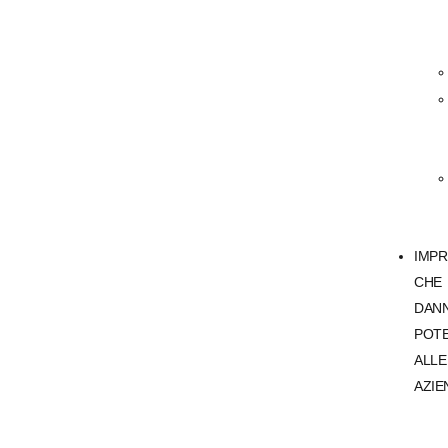
IMPR
CHE
DAN
POT
ALLE
AZIE