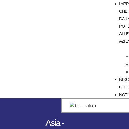
IMPR
CHE
DAN
POT
ALLE
AZIE
NEG
GLO
NOTI
Italian
Asia -