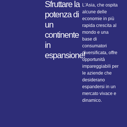
Sfruttare la
L'Asia, che ospita
alcune delle
potenza di
economie in più
un
rapida crescita al
mondo e una
continente
base di
in
consumatori
diversificata, offre
espansione!
opportunità
impareggiabili per
le aziende che
desiderano
espandersi in un
mercato vivace e
dinamico.