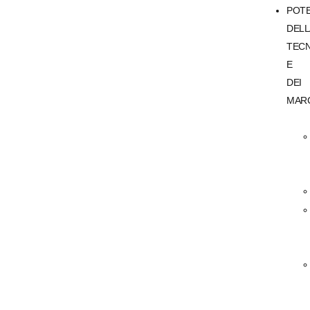
POT
DELL
TEC
E
DEI
MAR