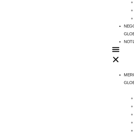
NEG
GLO
NOTI
MERC
GLOB