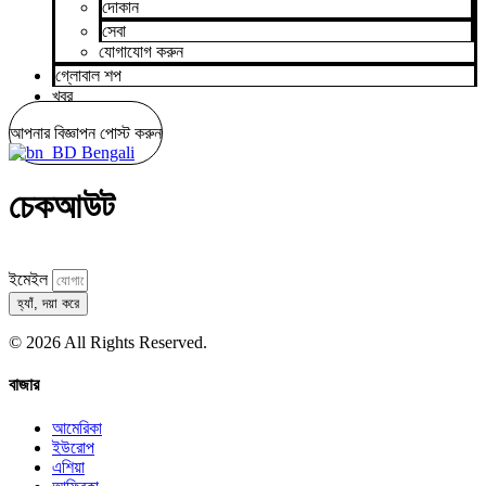
দোকান
সেবা
যোগাযোগ করুন
গ্লোবাল শপ
খবর
আপনার বিজ্ঞাপন পোস্ট করুন
Bengali
চেকআউট
ইমেইল
হ্যাঁ, দয়া করে
© 2026 All Rights Reserved.
বাজার
আমেরিকা
ইউরোপ
এশিয়া